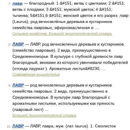
лавр
— благородный: 1 &#151; ветвь с цветками; 2 &#151;
7
ветвь с плодами; 3 &#151; мужской цветок; 4 &#151;
тычинка; 5&#151;6 &#151; женский цветок и его разрез. лавр
(Laurus), род вечнозелёных деревьев и кустарников
семейства лавровых, эфирномасличная и …
Сельское хозяйство. Большой энциклопедический словарь
ЛАВР
— ЛАВР, род вечнозеленых деревьев и кустарников
8
(семейство лавровые). 2 вида, преимущественно в
Средиземноморье. В культуре с глубокой древности лавр
благородный, венками из которого увенчивали победителей
(отсюда лауреат ). Ароматные листья&#8230; …
Современная энциклопедия
ЛАВР
— род вечнозеленых деревьев и кустарников
9
семейства лавровых. 2 вида, преимущественно в
Средиземноморье. В культуре лавр благородный с
ароматными листьями, используемыми как пряность
(лавровый лист) …
Большой Энциклопедический словарь
ЛАВР
— ЛАВР, лавра, муж. (лат. laurus). 1. Смолистое
10