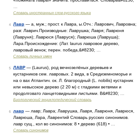
«пожинать лавры» значить: прославиться. Словарь&#8230;
…
Словарь иностранных слов русского языка
Лавр
— а, муж.; прост. к Лавра, ы.Отч.: Лаврович, Лавровна;
4
разг. Лаврич.Производные: Лаврушка; Лавря; Лаврюня
(Лавруня); Лаврюся (Лавруся); Лаврюша (Лавруша);
Лара.Происхождение: (Лат. laurus лавровое дерево,
лавровый венок; перен. победа,&#8230; …
Словарь личных имен
ЛАВР
— (Laurus), род вечнозелёных деревьев и
5
кустарников сем. лавровых. 2 вида, в Средиземноморье и
на о вах Атлантич. ок. Л. благородный (L. nоbilis) кустарник
или невысокое дерево (2 20 м) с гладкими ветвями и
продолговато ланцетовидными листьями. В&#8230; …
Биологический энциклопедический словарь
лавр
— лавр; Лавра; Лаврушка, Лавря, Лаврюня, Лаврюся,
6
Лаврюша, Лара, Лаврентий Словарь русских синонимов.
лавр сущ., кол во синонимов: 8 • дерево (618) • …
Словарь синонимов