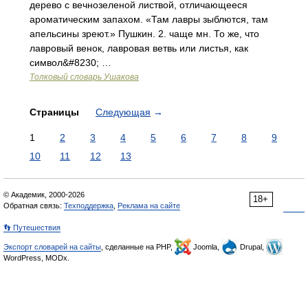
дерево с вечнозеленой листвой, отличающееся
ароматическим запахом. «Там лавры зыблются, там
апельсины зреют.» Пушкин. 2. чаще мн. То же, что
лавровый венок, лавровая ветвь или листья, как
символ&#8230; …
Толковый словарь Ушакова
Страницы
Следующая
→
1
2
3
4
5
6
7
8
9
10
11
12
13
© Академик, 2000-2026
18+
Обратная связь:
Техподдержка
,
Реклама на сайте
👣 Путешествия
Экспорт словарей на сайты
, сделанные на PHP,
Joomla,
Drupal,
WordPress, MODx.