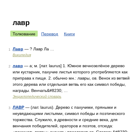
лавр
Толкование
Перевод
Книги
Лавр
— ? Лавр Ла …
1
Википедия
лавр
— а; м. [лат. laurus] 1. Южное вечнозелёное дерево
2
или кустарник, пахучие листья которого употребляются как
приправа к пище. 2. обычно мн.: лавры, ов. Венок из ветвей
этого дерева или отдельная ветвь его как символ победы,
награды. Венчать&#8230; …
Энциклопедический словарь
ЛАВР
— (лат. laurus). Дерево с пахучими, пряными и
3
неувядающими листьями, символ победы и поэтического
торжества. Служило, в древности и средние века, для
венчания победителей, ораторов и поэтов, отсюда: